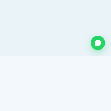
QUIENES SOMOS
Somos una empresa mexicana con mas de 26 años de
experiencia en el sector hidráulico. Distribuidor
autorizado de ADS Mexicana. Proveedor de tubo
corrugado y una amplia gama de soluciones para
drenaje y agua potable.