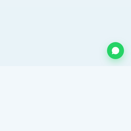
QUIENES SOMOS
Somos una empresa mexicana con mas de 26 años de
experiencia en el sector hidráulico. Distribuidor
autorizado de ADS Mexicana. Proveedor de tubo
corrugado y una amplia gama de soluciones para
drenaje y agua potable.