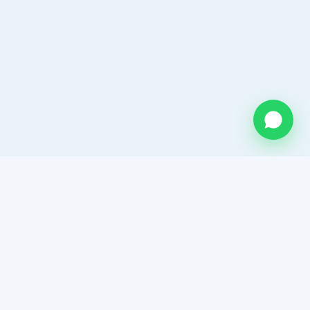
QUIENES SOMOS
Somos una empresa mexicana con mas de 26 años de
experiencia en el sector hidráulico. Distribuidor
autorizado de ADS Mexicana. Proveedor de tubo
corrugado y una amplia gama de soluciones para
drenaje y agua potable.