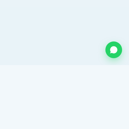
QUIENES SOMOS
Somos una empresa mexicana con mas de 26 años de
experiencia en el sector hidráulico. Distribuidor
autorizado de ADS Mexicana. Proveedor de tubo
corrugado y una amplia gama de soluciones para
drenaje y agua potable.