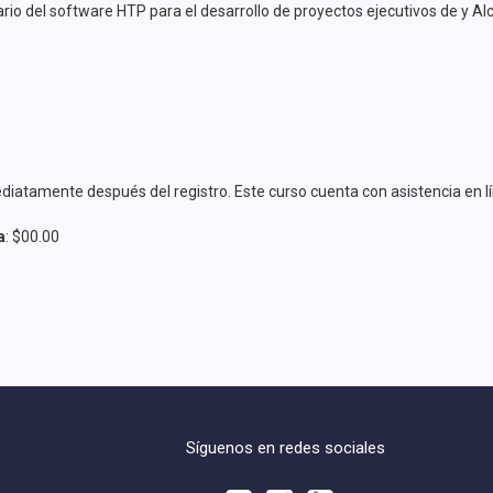
ario del software HTP para el desarrollo de proyectos ejecutivos de y Alc
iatamente después del registro. Este curso cuenta con asistencia en lín
a
: $00.00
Síguenos en redes sociales