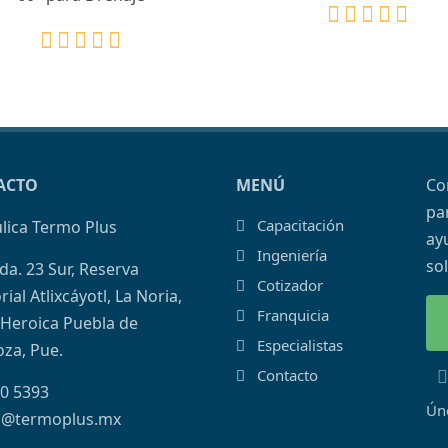
ACTO
MENÚ
Co
pa
Capacitación
lica Termo Plus
ayu
Ingeniería
so
da. 23 Sur, Reserva
Cotizador
rial Atlixcáyotl, La Noria,
Franquicia
Heroica Puebla de
Especialistas
za, Pue.
Contacto
0 5393
Ún
s@termoplus.mx