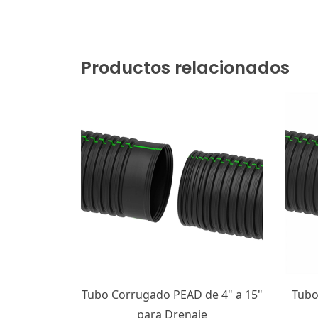
Productos relacionados
de 4" a 15"
Tubo Corrugado PEAD de 18" a
e
60" para Drenaje