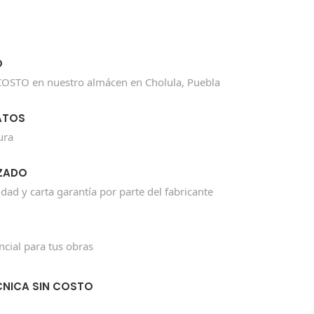
O
COSTO en nuestro almácen en Cholula, Puebla
ATOS
ura
ZADO
idad y carta garantía por parte del fabricante
cial para tus obras
CNICA SIN COSTO