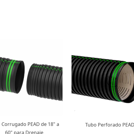
Tubería PVC Estructurad
Tubo Perforado PEAD
Reforzado con Acero